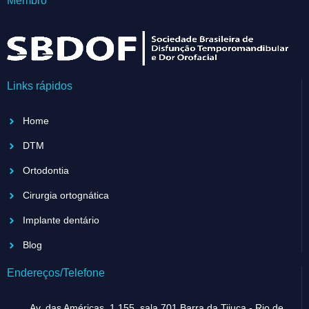
Membro
Links rápidos
Home
DTM
Ortodontia
Cirurgia ortognática
Implante dentário
Blog
Endereços/Telefone
Av. das Américas, 1.155, sala 701 Barra da Tijuca - Rio de